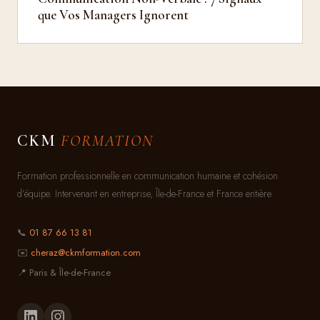
que Vos Managers Ignorent
CKM
FORMATION
Formation professionnelle en communication humaine et cohésion
d’équipe. Intervenant en entreprise, Île-de-France et France entière.
📞
01 87 66 13 81
✉️
cheraz@ckmformation.com
📍 Paris & Île-de-France