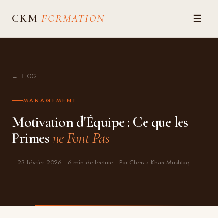
☰
CKM
FORMATION
← BLOG
MANAGEMENT
Motivation d'Équipe : Ce que les
Primes
ne Font Pas
—
23 février 2026
—
6 min
de lecture
—
Par Cheraz Khan Mushtaq