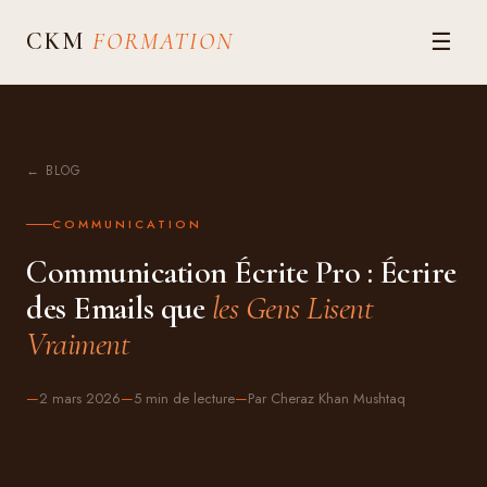
☰
CKM
FORMATION
← BLOG
COMMUNICATION
Communication Écrite Pro : Écrire
des Emails que
les Gens Lisent
Vraiment
—
2 mars 2026
—
5 min
de lecture
—
Par Cheraz Khan Mushtaq