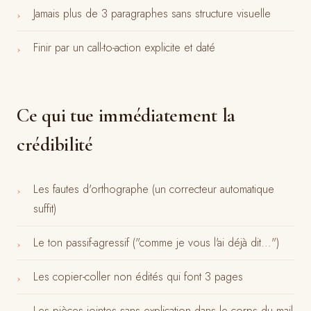
Jamais plus de 3 paragraphes sans structure visuelle
›
Finir par un call-to-action explicite et daté
›
Ce qui tue immédiatement la
crédibilité
Les fautes d'orthographe (un correcteur automatique
›
suffit)
Le ton passif-agressif ("comme je vous l'ai déjà dit...")
›
Les copier-coller non édités qui font 3 pages
›
Les pièces jointes sans explication dans le corps du mail