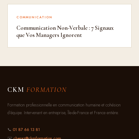
COMMUNICATION
Communication Non-Verbale : 7 Signaux
que Vos Managers Ignorent
CKM
FORMATION
Formation professionnelle en communication humaine et cohésion
d’équipe. Intervenant en entreprise, Île-de-France et France entière.
📞
01 87 66 13 81
✉️
cheraz@ckmformation.com