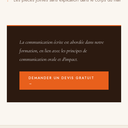
›
La communication écrite est abordée dans notre
formation, en lien avec les principes de
communication orale et d'impact.
DEMANDER UN DEVIS GRATUIT
→